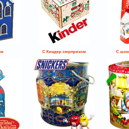
ки
С Киндер сюрпризом
С шок