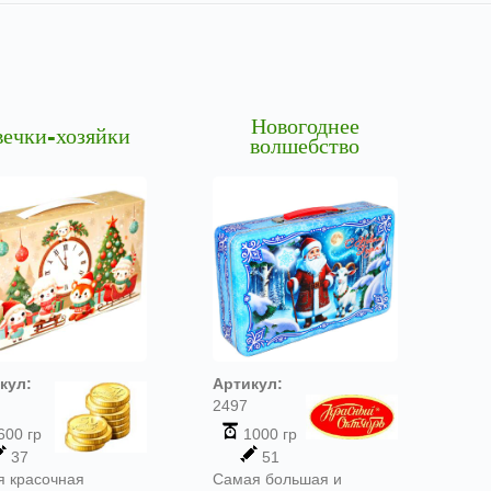
Новогоднее
ечки-хозяйки
волшебство
кул:
Артикул:
2497
600 гр
1000 гр
37
51
я красочная
Самая большая и