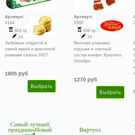
Артикул:
Артикул:
3164
2900
402 гр
600 гр
14
33
Любимые сладости в
Веселая упаковка-
самой яркой и красочной
игрушка и элитный
упаковке сезона 2027.
состав конфет Красного
Октября.
1805 руб
1270 руб
Самый лучший
праздник-Новый
Виртуоз