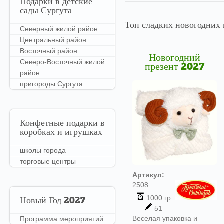
Подарки
в детские
сады Сургута
Топ сладких новогодних 
Северный жилой район
Центральный район
Восточный район
Новогодний
Северо-Восточный жилой
презент 2027
район
пригороды Сургута
Конфетные
подарки в
коробках и игрушках
школы города
торговые центры
Артикул:
2508
1000 гр
Новый
Год 2027
51
Веселая упаковка и
Программа мероприятий