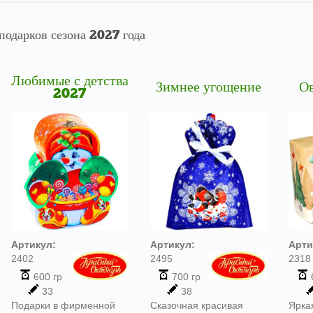
подарков сезона 2027 года
Любимые с детства
Зимнее угощение
Ов
2027
Артикул:
Артикул:
Арти
2402
2495
2318
600 гр
700 гр
33
38
Подарки в фирменной
Сказочная красивая
Ярка