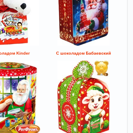
оладом Kinder
С шоколадом Бабаевский